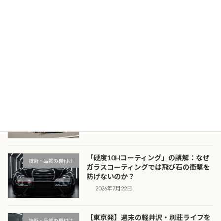
を使い分ける理由 デジタルの正確無比な裁断
と、職人の指先が成す繊細な「巻き込み」。相
反する二つの技法を融合させ […]
続きを読む
最近の投稿
漆黒のボディを守る：黒・濃色車のオー
技術・品質の裏付け
ナーがプロテクションフィルムを「必
須」と呼ぶ物理的理由
2026年7月23日
「硬度10Hコーティング」の誤解：なぜ
技術・品質の裏付け
ガラスコーティングでは飛び石の衝撃を
防げないのか？
2026年7月22日
【東京発】週末の軽井沢・別荘ライフを
技術・品質の裏付け