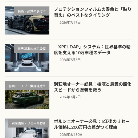
プロテクションフィルムの寿命と「貼り
技術・品質の裏付け
替え」のベストなタイミング
2026年7月7日
「XPEL DAP」システム：世界基準の精
世界基準の施工設備
度を支える10万車種のデータ
2026年7月3日
別荘地オーナー必見：樹液と鳥糞の酸化
信州ドライブ・紫外線対策
スピードから塗装を救う
2026年7月2日
ポルシェオーナー必見：5年後のリセー
資産価値・リセール防衛
ル価格に200万円の差がつく理由
2026年6月30日