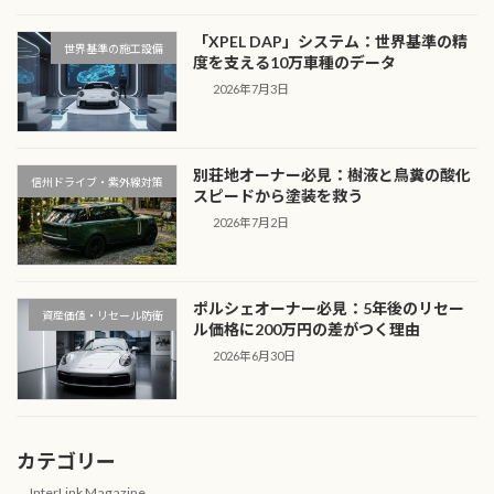
「XPEL DAP」システム：世界基準の精
世界基準の施工設備
度を支える10万車種のデータ
2026年7月3日
別荘地オーナー必見：樹液と鳥糞の酸化
信州ドライブ・紫外線対策
スピードから塗装を救う
2026年7月2日
ポルシェオーナー必見：5年後のリセー
資産価値・リセール防衛
ル価格に200万円の差がつく理由
2026年6月30日
カテゴリー
InterLink Magazine