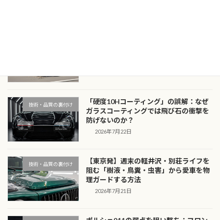
最近の投稿
漆黒のボディを守る：黒・濃色車のオー
技術・品質の裏付け
ナーがプロテクションフィルムを「必
須」と呼ぶ物理的理由
2026年7月23日
「硬度10Hコーティング」の誤解：なぜ
技術・品質の裏付け
ガラスコーティングでは飛び石の衝撃を
防げないのか？
2026年7月22日
【東京発】週末の軽井沢・別荘ライフを
技術・品質の裏付け
阻む「樹液・鳥糞・虫害」から愛車を物
理ガードする方法
2026年7月21日