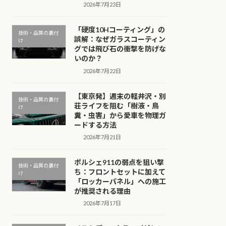
2026年7月23日
「硬度10Hコーティング」の
技術・品質の裏付
誤解：なぜガラスコーティン
け
グでは飛び石の衝撃を防げな
いのか？
2026年7月22日
【東京発】週末の軽井沢・別
技術・品質の裏付
荘ライフを阻む「樹液・鳥
け
糞・虫害」から愛車を物理ガ
ードする方法
2026年7月21日
ポルシェ911の弱点を狙い撃
技術・品質の裏付
ち：フロントセットに加えて
け
「ロッカーパネル」への施工
が推奨される理由
2026年7月17日