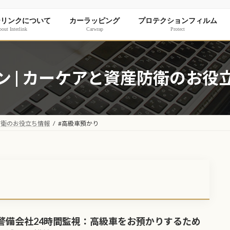
ーリンクについて
カーラッピング
プロテクションフィルム
out Interlink
Carwrap
Protect
ン | カーケアと資産防衛のお役
防衛のお役立ち情報
#高級車預かり
警備会社24時間監視：高級車をお預かりするため