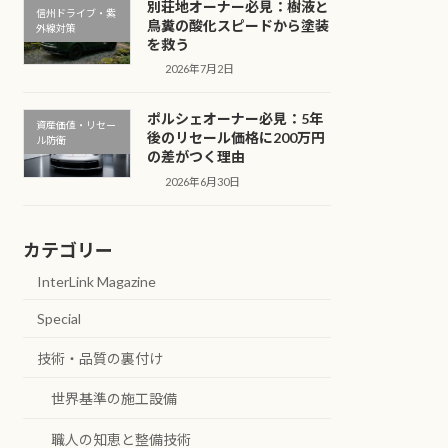
別荘地オーナー必見：樹液と
信州ドライブ・紫
鳥糞の酸化スピードから塗装
外線対策
を救う
2026年7月2日
ポルシェオーナー必見：5年
資産価値・リセー
後のリセール価格に200万円
ル防衛
の差がつく理由
2026年6月30日
カテゴリー
InterLink Magazine
Special
技術・品質の裏付け
世界基準の施工設備
職人の知恵と整備技術