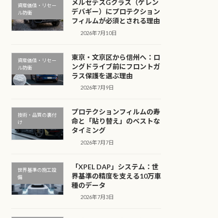
メルセデスGクラス（ゲレン
資産価値・リセー
デバギー）にプロテクション
ル防衛
フィルムが必須とされる理由
2026年7月10日
東京・文京区から信州へ：ロ
資産価値・リセー
ングドライブ前にフロントガ
ル防衛
ラス保護を選ぶ理由
2026年7月9日
プロテクションフィルムの寿
技術・品質の裏付
命と「貼り替え」のベストな
け
タイミング
2026年7月7日
「XPEL DAP」システム：世
世界基準の施工設
界基準の精度を支える10万車
備
種のデータ
2026年7月3日