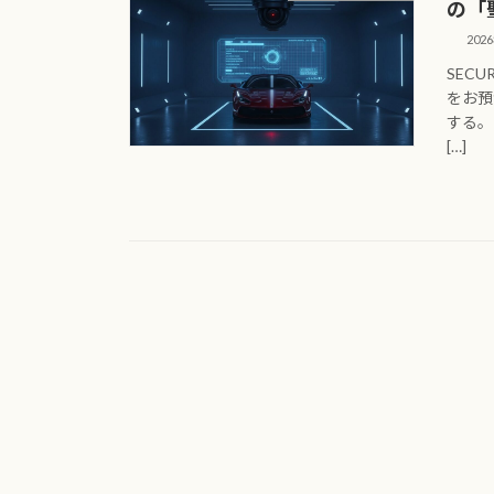
の「
202
SECU
をお預
する。
[…]