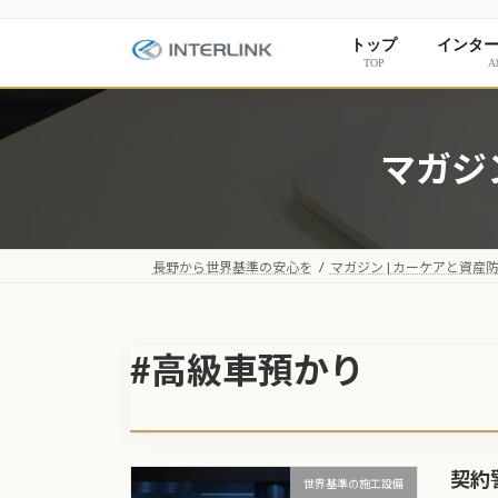
コ
ナ
ン
ビ
トップ
インタ
テ
ゲ
TOP
Ab
ン
ー
ツ
シ
へ
ョ
マガジ
ス
ン
キ
に
ッ
移
プ
動
長野から世界基準の安心を
マガジン | カーケアと資産
#高級車預かり
契約
世界基準の施工設備