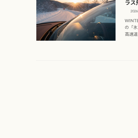
ラス
202
WINT
の「氷
高速道