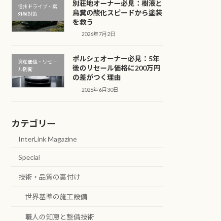
別荘地オーナー必見：樹液と
信州ドライブ・紫
鳥糞の酸化スピードから塗装
外線対策
を救う
2026年7月2日
ポルシェオーナー必見：5年
資産価値・リセー
後のリセール価格に200万円
ル防衛
の差がつく理由
2026年6月30日
カテゴリー
InterLink Magazine
Special
技術・品質の裏付け
世界基準の施工設備
職人の知恵と整備技術