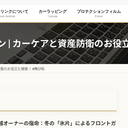
ーリンクについて
カーラッピング
プロテクションフィルム
out Interlink
Carwrap
Protect
ン | カーケアと資産防衛のお役
防衛のお役立ち情報
#飛び石
越オーナーの宿命：冬の「氷片」によるフロントガ