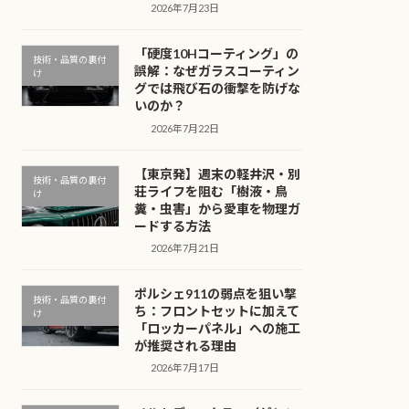
2026年7月23日
「硬度10Hコーティング」の
技術・品質の裏付
誤解：なぜガラスコーティン
け
グでは飛び石の衝撃を防げな
いのか？
2026年7月22日
【東京発】週末の軽井沢・別
技術・品質の裏付
荘ライフを阻む「樹液・鳥
け
糞・虫害」から愛車を物理ガ
ードする方法
2026年7月21日
ポルシェ911の弱点を狙い撃
技術・品質の裏付
ち：フロントセットに加えて
け
「ロッカーパネル」への施工
が推奨される理由
2026年7月17日