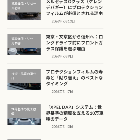
メルセデスGクラス（ゲレン
資産価値・リセー
デバギー）にプロテクション
ル防衛
フィルムが必須とされる理由
2026年7月10日
東京・文京区から信州へ：ロ
資産価値・リセー
ングドライブ前にフロントガ
ル防衛
ラス保護を選ぶ理由
2026年7月9日
プロテクションフィルムの寿
技術・品質の裏付
命と「貼り替え」のベストな
け
タイミング
2026年7月7日
「XPEL DAP」システム：世
世界基準の施工設
界基準の精度を支える10万車
備
種のデータ
2026年7月3日