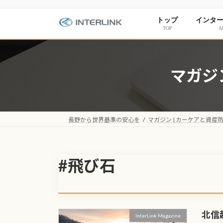
コ
ナ
ン
ビ
トップ
インタ
テ
ゲ
TOP
Ab
ン
ー
ツ
シ
へ
ョ
マガジ
ス
ン
キ
に
ッ
移
プ
動
長野から世界基準の安心を
マガジン | カーケアと資産
#飛び石
北信
InterLink Magazine