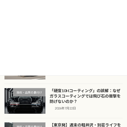
る10万車種のデータ ボディに刃を当てない。そ
の約束を守るために。世界最大級のカットデー
タが、愛車をミリ単位の精度 […]
続きを読む
最近の投稿
漆黒のボディを守る：黒・濃色車のオー
技術・品質の裏付け
ナーがプロテクションフィルムを「必
須」と呼ぶ物理的理由
2026年7月23日
「硬度10Hコーティング」の誤解：なぜ
技術・品質の裏付け
ガラスコーティングでは飛び石の衝撃を
防げないのか？
2026年7月22日
【東京発】週末の軽井沢・別荘ライフを
技術・品質の裏付け