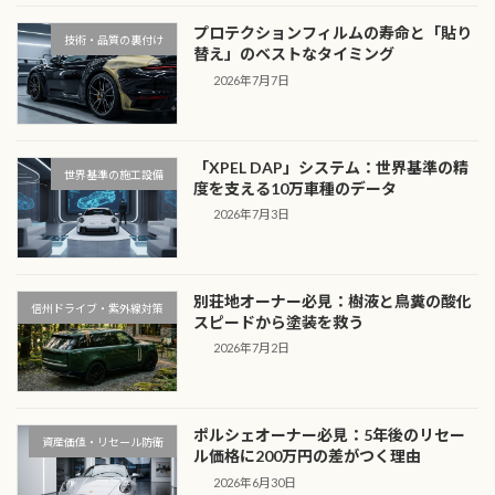
プロテクションフィルムの寿命と「貼り
技術・品質の裏付け
替え」のベストなタイミング
2026年7月7日
「XPEL DAP」システム：世界基準の精
世界基準の施工設備
度を支える10万車種のデータ
2026年7月3日
別荘地オーナー必見：樹液と鳥糞の酸化
信州ドライブ・紫外線対策
スピードから塗装を救う
2026年7月2日
ポルシェオーナー必見：5年後のリセー
資産価値・リセール防衛
ル価格に200万円の差がつく理由
2026年6月30日