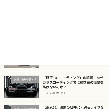
コンディション維持 愛車を単なる移動手段とし
てではなく、価値ある「資産」として捉え、数
年ごとにスマートに乗 […]
続きを読む
最近の投稿
漆黒のボディを守る：黒・濃色車のオー
技術・品質の裏付け
ナーがプロテクションフィルムを「必
須」と呼ぶ物理的理由
2026年7月23日
「硬度10Hコーティング」の誤解：なぜ
技術・品質の裏付け
ガラスコーティングでは飛び石の衝撃を
防げないのか？
2026年7月22日
【東京発】週末の軽井沢・別荘ライフを
技術・品質の裏付け