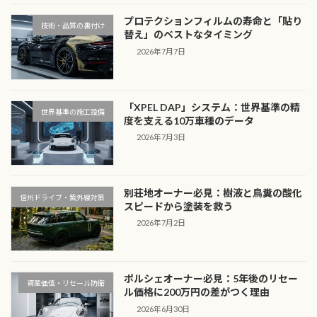
プロテクションフィルムの寿命と「貼り
技術・品質の裏付け
替え」のベストなタイミング
2026年7月7日
「XPEL DAP」システム：世界基準の精
世界基準の施工設備
度を支える10万車種のデータ
2026年7月3日
別荘地オーナー必見：樹液と鳥糞の酸化
信州ドライブ・紫外線対策
スピードから塗装を救う
2026年7月2日
ポルシェオーナー必見：5年後のリセー
資産価値・リセール防衛
ル価格に200万円の差がつく理由
2026年6月30日