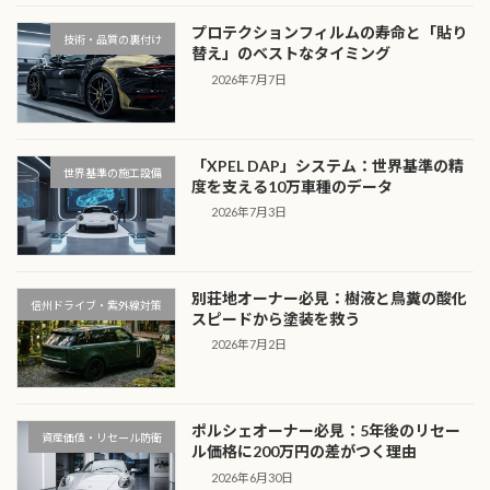
プロテクションフィルムの寿命と「貼り
技術・品質の裏付け
替え」のベストなタイミング
2026年7月7日
「XPEL DAP」システム：世界基準の精
世界基準の施工設備
度を支える10万車種のデータ
2026年7月3日
別荘地オーナー必見：樹液と鳥糞の酸化
信州ドライブ・紫外線対策
スピードから塗装を救う
2026年7月2日
ポルシェオーナー必見：5年後のリセー
資産価値・リセール防衛
ル価格に200万円の差がつく理由
2026年6月30日