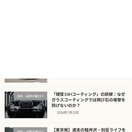
える10万車種のデータ 愛車のガレージに佇むポ
ルシェやフェラーリ、メルセデスAMG。その有
機的で […]
続きを読む
最近の投稿
漆黒のボディを守る：黒・濃色車のオー
技術・品質の裏付け
ナーがプロテクションフィルムを「必
須」と呼ぶ物理的理由
2026年7月23日
「硬度10Hコーティング」の誤解：なぜ
技術・品質の裏付け
ガラスコーティングでは飛び石の衝撃を
防げないのか？
2026年7月22日
【東京発】週末の軽井沢・別荘ライフを
技術・品質の裏付け