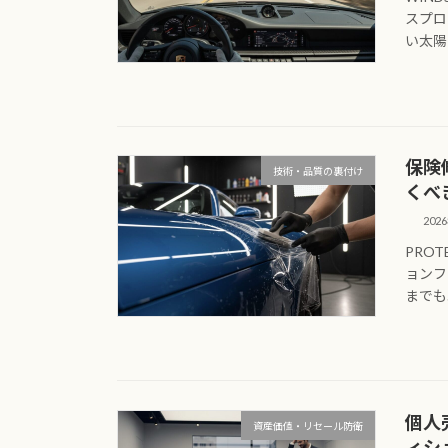
スプロ
い太陽
保険
技術・品質の裏付け
くべ
202
PROT
ョンフ
までも
個人
資産価値・リセール防衛
ィシ