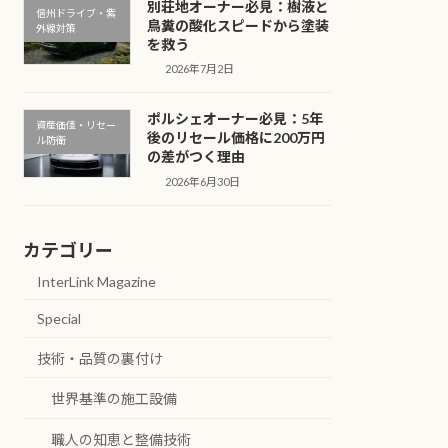
別荘地オーナー必見：樹液と
信州ドライブ・紫
鳥糞の酸化スピードから塗装
外線対策
を救う
2026年7月2日
ポルシェオーナー必見：5年
資産価値・リセー
後のリセール価格に200万円
ル防衛
の差がつく理由
2026年6月30日
カテゴリー
InterLink Magazine
Special
技術・品質の裏付け
世界基準の施工設備
職人の知恵と整備技術