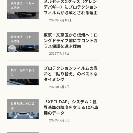
メルセデスGクラス（ゲレン
資産価値・リセー
デバギー）にプロテクション
ル防衛
フィルムが必須とされる理由
2026年7月10日
東京・文京区から信州へ：ロ
資産価値・リセー
ングドライブ前にフロントガ
ル防衛
ラス保護を選ぶ理由
2026年7月9日
プロテクションフィルムの寿
技術・品質の裏付
命と「貼り替え」のベストな
け
タイミング
2026年7月7日
「XPEL DAP」システム：世
世界基準の施工設
界基準の精度を支える10万車
備
種のデータ
2026年7月3日