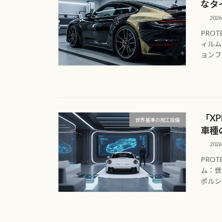
なタ
202
PROT
ィルム
ョンフ
「X
世界基準の施工設備
車種
202
PROT
ム：世
ポルシ