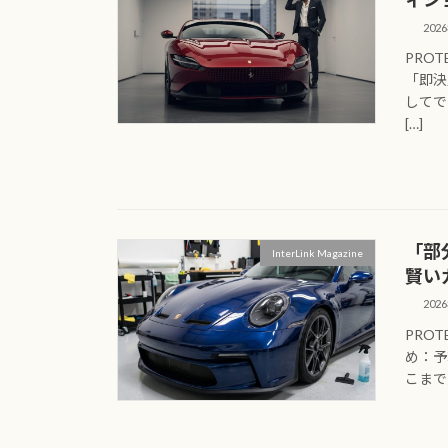
202
PROT
「即決
してで
[…]
「部
InterLink Magazine
賢い
202
PROT
め：予
こまで