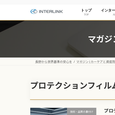
コ
ナ
ン
ビ
トップ
インタ
テ
ゲ
TOP
Ab
ン
ー
ツ
シ
へ
ョ
マガジ
ス
ン
キ
に
ッ
移
プ
動
長野から世界基準の安心を
マガジン | カーケアと資産
プロテクションフィル
プロ
技術・品質の裏付け