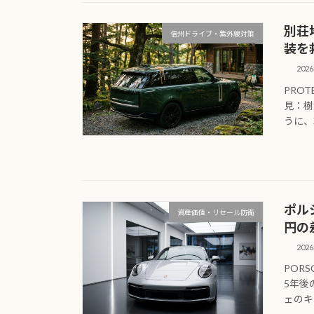
別荘
信州ドライブ・紫外線対策
装を
202
PROT
見：樹
うに、
ポル
資産価値・リセール防衛
円の
202
PORS
5年後
ェのキ