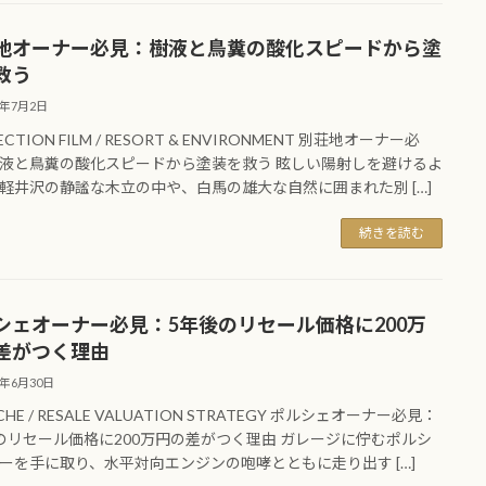
地オーナー必見：樹液と鳥糞の酸化スピードから塗
救う
6年7月2日
ECTION FILM / RESORT & ENVIRONMENT 別荘地オーナー必
液と鳥糞の酸化スピードから塗装を救う 眩しい陽射しを避けるよ
軽井沢の静謐な木立の中や、白馬の雄大な自然に囲まれた別 […]
続きを読む
シェオーナー必見：5年後のリセール価格に200万
差がつく理由
6年6月30日
CHE / RESALE VALUATION STRATEGY ポルシェオーナー必見：
のリセール価格に200万円の差がつく理由 ガレージに佇むポルシ
ーを手に取り、水平対向エンジンの咆哮とともに走り出す […]