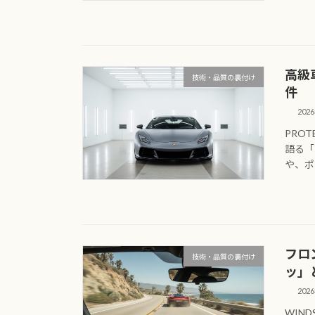
高級
技術・品質の裏付け
件
202
PROT
語る「
や、ポ
フロ
技術・品質の裏付け
ッ」
202
WIND