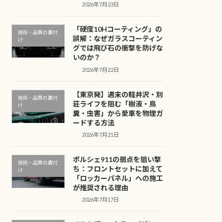
2026年7月23日
「硬度10Hコーティング」の
技術・品質の裏付
誤解：なぜガラスコーティン
け
グでは飛び石の衝撃を防げな
いのか？
2026年7月22日
【東京発】週末の軽井沢・別
技術・品質の裏付
荘ライフを阻む「樹液・鳥
け
糞・虫害」から愛車を物理ガ
ードする方法
2026年7月21日
ポルシェ911の弱点を狙い撃
技術・品質の裏付
ち：フロントセットに加えて
け
「ロッカーパネル」への施工
が推奨される理由
2026年7月17日